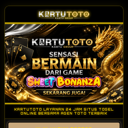
KARTUTOTO LAYANAN 24 JAM SITUS TOGEL
ONLINE BERSAMA AGEN TOTO TERBAIK